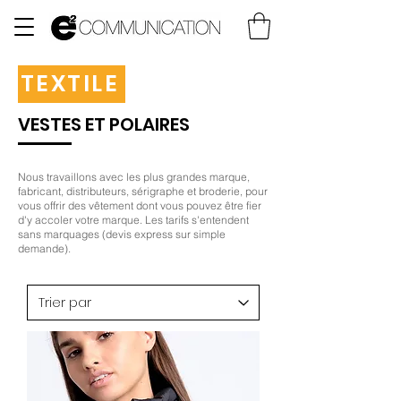
TEXTILE
VESTES ET POLAIRES
Nous travaillons avec les plus grandes marque,
fabricant, distributeurs, sérigraphe et broderie, pour
vous offrir des vêtement dont vous pouvez être fier
d'y accoler votre marque. Les tarifs s'entendent
sans marquages (devis express sur simple
demande).