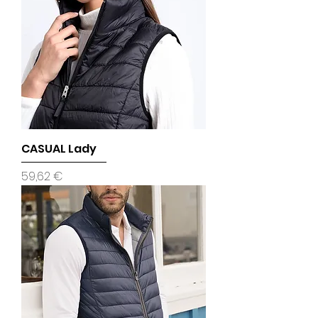
CASUAL Lady
Prix
59,62 €