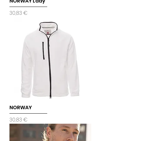
NORWAY Lady
Prix
30,83 €
NORWAY
Prix
30,83 €