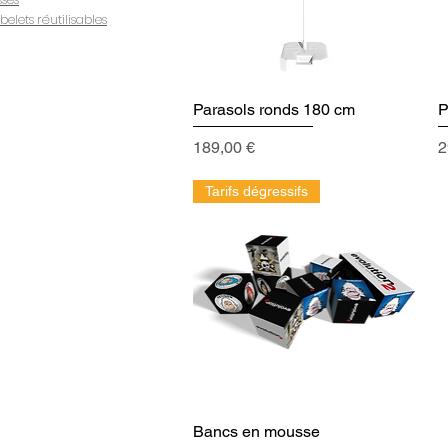
belets réutilisables
Parasols ronds 180 cm
Aperçu rapide
P
Prix
P
189,00 €
2
Tarifs dégressifs
Bancs en mousse
Aperçu rapide