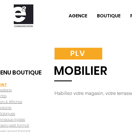
AGENCE
BOUTIQUE
PLV
MOBILIER
ENU BOUTIQUE
INT
peterie
Habillez votre magasin, votre terras
rtes
yers & Affiches
pliants
talogues
nneaux rigides
ickers petit format
nyle grand format