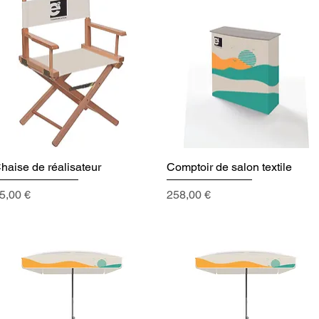
haise de réalisateur
Aperçu rapide
Comptoir de salon textile
Aperçu rapide
rix
Prix
5,00 €
258,00 €