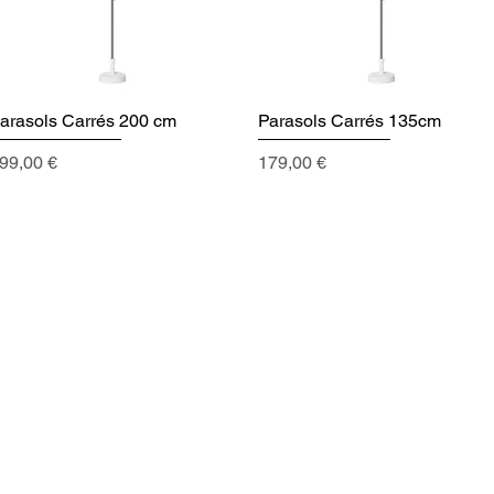
arasols Carrés 200 cm
Aperçu rapide
Parasols Carrés 135cm
Aperçu rapide
rix
Prix
99,00 €
179,00 €