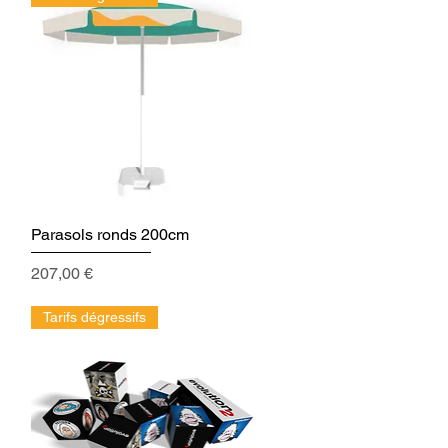
Parasols ronds 200cm
Aperçu rapide
Prix
207,00 €
Tarifs dégressifs