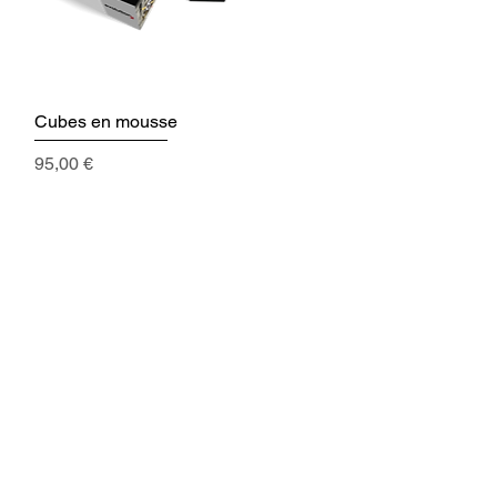
Cubes en mousse
Aperçu rapide
Prix
95,00 €