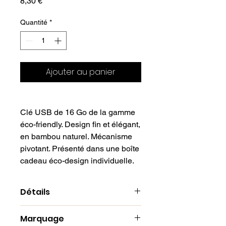
Prix
8,30 €
Quantité
*
Ajouter au panier
Clé USB de 16 Go de la gamme
éco-friendly. Design fin et élégant,
en bambou naturel. Mécanisme
pivotant. Présenté dans une boîte
cadeau éco-design individuelle.
Détails
Bambou
Marquage
5.4 x 9 x 0.5 cm | 15 gr.