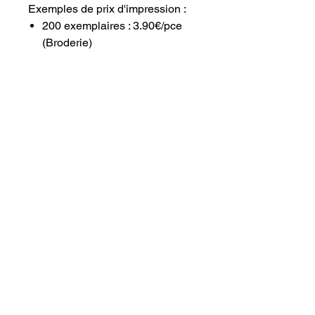
Exemples de prix d'impression :
200 exemplaires : 3.90€/pce
(Broderie)
Contact
COWORK PING PONG
3, rue Alsace Lorraine
12100 MILLAU
07 80 03 54 59
Prénom
Nom