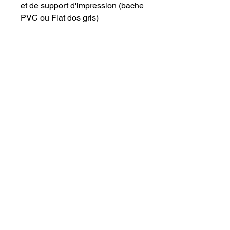
et de support d'impression (bache
PVC ou Flat dos gris)
Contact
COWORK PING PONG
3, rue Alsace Lorraine
12100 MILLAU
07 80 03 54 59
Prénom
Nom
E-mail
Objet