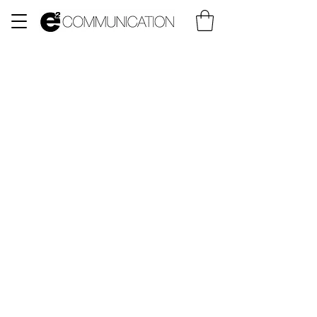
Contact
COWORK PING PONG
3, rue Alsace Lorraine
12100 MILLAU
07 80 03 54 59